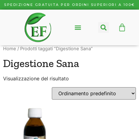
SPEDIZIONE GRATUITA PER ORDINI SUPERIORI A 100€
CHI SIAMO
COOKIE POLICY (UE)
Home
/ Prodotti taggati “Digestione Sana”
Digestione Sana
Visualizzazione del risultato