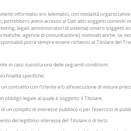
menti informatici e/o telematici, con modalità organizzative
 casi, potrebbero avere accesso ai Dati altri soggetti coinvolti
ing, legali, amministratori di sistema) ovvero soggetti ester
informatiche, agenzie di comunicazione) nominati anche, se n
esponsabili potrà sempre essere richiesto al Titolare del Tr
tente in caso sussista una delle seguenti condizioni:
ù finalità specifiche;
i un contratto con l’Utente e/o all’esecuzione di misure preco
n obbligo legale al quale è soggetto il Titolare;
i un compito di interesse pubblico o per l’esercizio di pubblici
nto del legittimo interesse del Titolare o di terzi.