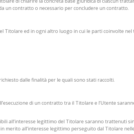
lare di chiarire la concreta base giuridica di ciascun trattam
 da un contratto o necessario per concludere un contratto.
el Titolare ed in ogni altro luogo in cui le parti coinvolte nel
chiesto dalle finalità per le quali sono stati raccolti.
 all’esecuzione di un contratto tra il Titolare e l’Utente sar
cibili all’interesse legittimo del Titolare saranno trattenuti s
in merito all’interesse legittimo perseguito dal Titolare nel