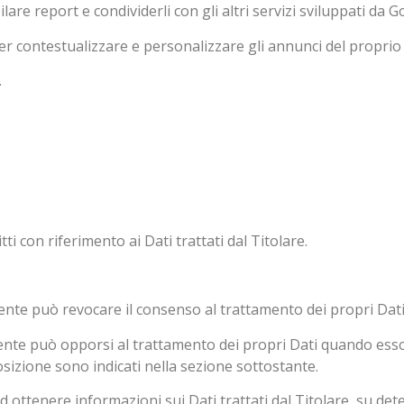
are report e condividerli con gli altri servizi sviluppati da G
er contestualizzare e personalizzare gli annunci del proprio
.
ti con riferimento ai Dati trattati dal Titolare.
tente può revocare il consenso al trattamento dei propri Da
tente può opporsi al trattamento dei propri Dati quando esso
posizione sono indicati nella sezione sottostante.
 ad ottenere informazioni sui Dati trattati dal Titolare, su de