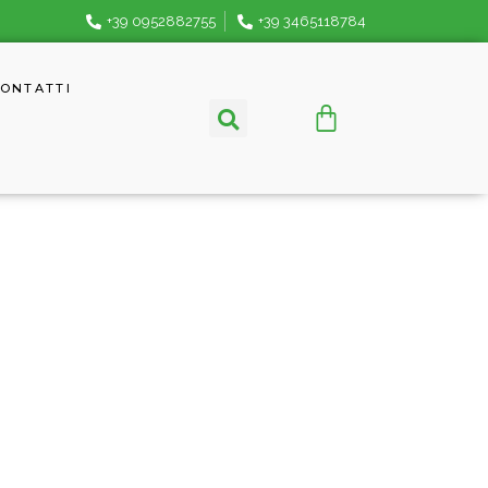
+39 0952882755
+39 3465118784
ONTATTI