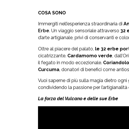
COSA SONO
Immergiti nell’esperienza straordinaria di
A
Erbe
. Un viaggio sensoriale attraverso
32 
d’arte artigianale, privi di conservanti e co
Oltre al piacere del palato,
le 32 erbe por
cicatrizzante.
Cardamomo verde
, dall’O
il fegato in modo eccezionale.
Coriandol
Curcuma
, donatori di benefici come antios
Vuoi saperne di più sulla magia dietro ogni
condividendo la passione per l’artigianalità e
La forza del Vulcano e delle sue Erbe
Video
Player