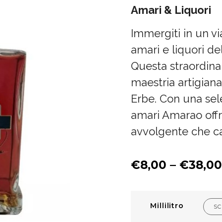
Amari & Liquori
Immergiti in un vi
amari e liquori de
Questa straordinar
maestria artigian
Erbe. Con una sele
amari Amarao off
avvolgente che cat
€
8,00
–
€
38,00
Millilitro