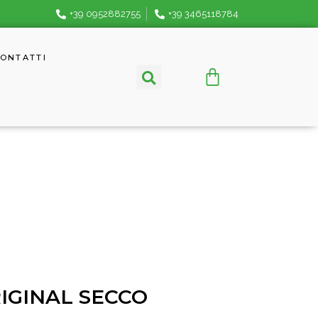
+39 0952882755
+39 3465118784
ONTATTI
IGINAL SECCO