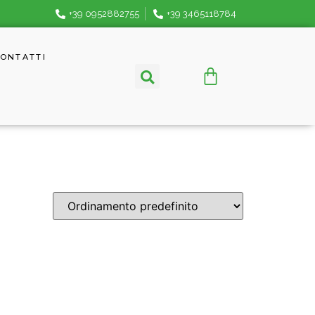
+39 0952882755
+39 3465118784
ONTATTI