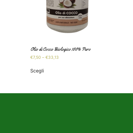
Olio di Cocco Biologico 100% Puro
€
7,50
–
€
33,13
Scegli