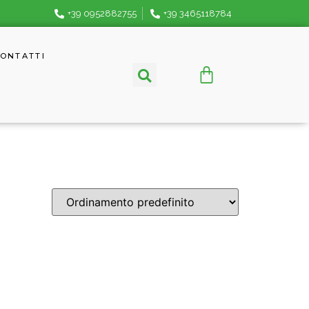
+39 0952882755
+39 3465118784
ONTATTI