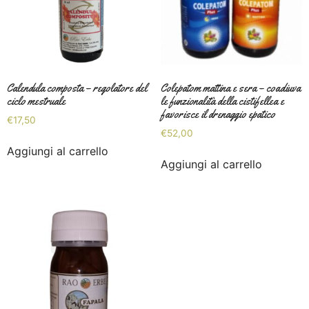
Calendula composta – regolatore del
Colepatom mattina e sera – coadiuva
ciclo mestruale
le funzionalità della cistifellea e
favorisce il drenaggio epatico
€
17,50
€
52,00
Aggiungi al carrello
Aggiungi al carrello