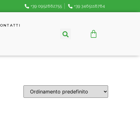
+39 0952882755
+39 3465118784
ONTATTI