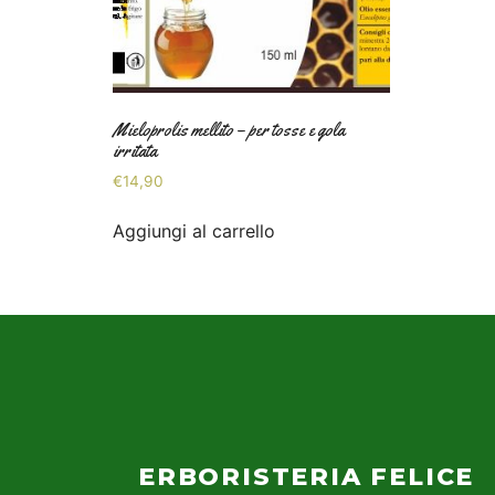
Mieloprolis mellito – per tosse e gola
irritata
€
14,90
Aggiungi al carrello
ERBORISTERIA FELICE