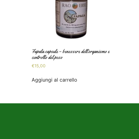
Fapala capsule – benessere dell’organismo e
controllo del peso
€
15,00
Aggiungi al carrello