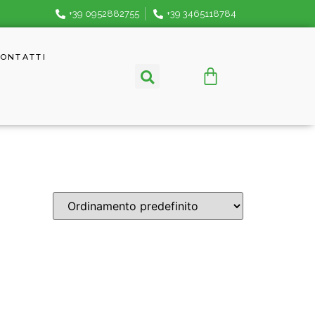
+39 0952882755
+39 3465118784
ONTATTI