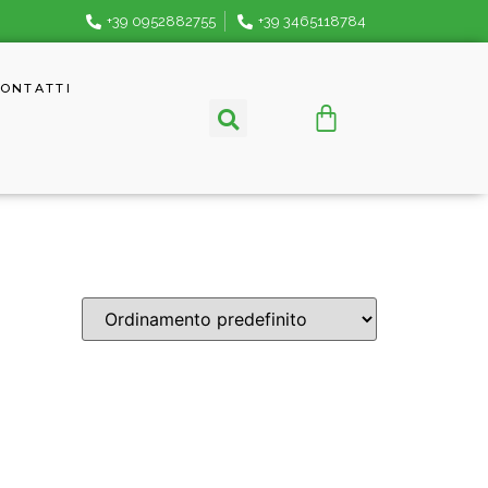
+39 0952882755
+39 3465118784
ONTATTI