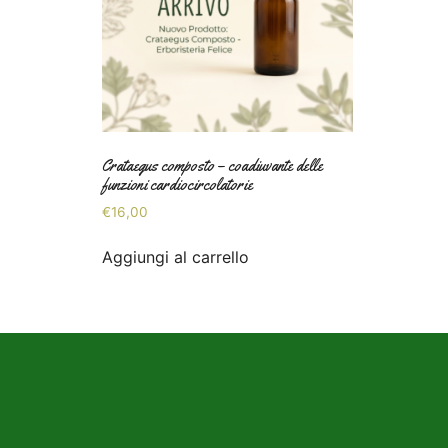
Crataegus composto – coadiuvante delle
funzioni cardiocircolatorie
€
16,00
Aggiungi al carrello