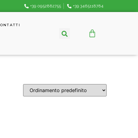
+39 0952882755
+39 3465118784
ONTATTI