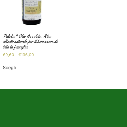
Palolio® Olio Assoluto: Il tuo
alleato naturale per il benessere di
tutta la famiglia
€
9,60
–
€
136,00
Scegli