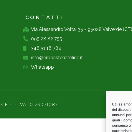
CONTATTI
Via Alessandro Volta, 35 - 95028 Valverde (CT
095 28 82 755
346 51 18 784
info@erboristeriafelice.it
Whatsapp
CE - P.IVA 01230710871
Utilizziamo
del disposit
annunci pers
quali il com
consenso o 
caratteristi