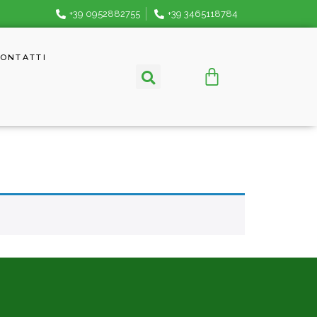
+39 0952882755
+39 3465118784
ONTATTI