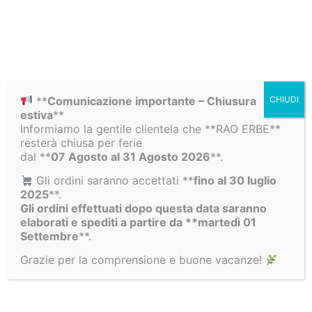
**
Comunicazione importante – Chiusura
CHIUDI
estiva
**
Informiamo la gentile clientela che **RAO ERBE**
resterà chiusa per ferie
SPEDIZIONE GRATUITA
dal **
07 Agosto al 31 Agosto 2026
**.
Per ordini superiori a 100€
Gli ordini saranno accettati **
fino al 30 luglio
2025
**.
Gli ordini effettuati dopo questa data saranno
elaborati e spediti a partire da **martedì 01
Settembre
**.
PAGAMENTI SICURI
Grazie per la comprensione e buone vacanze!
Paga con le tue carte preferite!